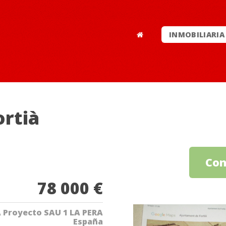
INMOBILIARIA
ortià
Con
78 000 €
 Proyecto SAU 1 LA PERA
España