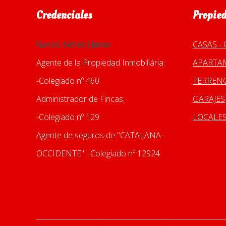
Credenciales
Propied
Narcìs Sellés i Janer
CASAS -
Agente de la Propiedad Inmobiliária:
APARTAM
-Colegiado nº 460
TERREN
Administrador de Fincas:
GARAJES
-Colegiado nº 129
LOCALE
Agente de seguros de "CATALANA-
OCCIDENTE": -Colegiado nº 12924