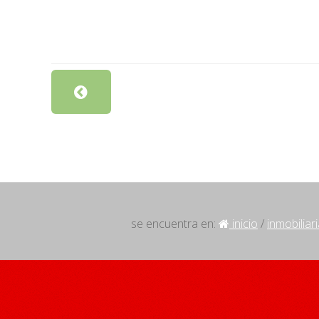
se encuentra en:
inicio
/
inmobiliar