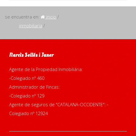
se encuentra en:
inicio
/
inmobiliaria
/
Narcìs Sellés i Janer
Agente de la Propiedad Inmobiliária:
-Colegiado nº 460
Administrador de Fincas:
-Colegiado nº 129
Agente de seguros de "CATALANA-OCCIDENTE": -
Colegiado nº 12924