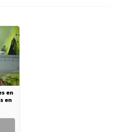
es en
es en