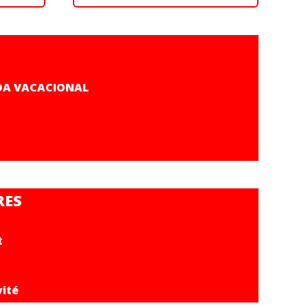
DA VACACIONAL
RES
t
vité