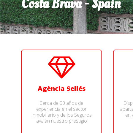
Costa Brava - Spain
Agència Sellés
Cerca de 50 años de
Disp
experiencia en el sector
apart
Inmobiliario y de los Seguros
en 
avalan nuestro prestigio