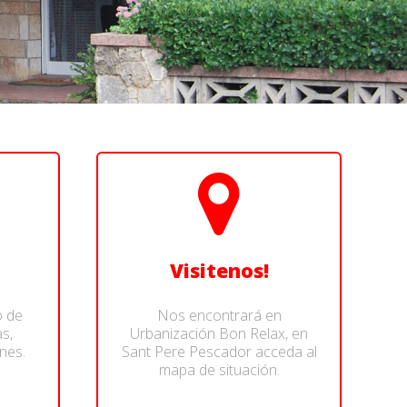
Visitenos!
o de
Nos encontrará en
s,
Urbanización Bon Relax, en
nes.
Sant Pere Pescador acceda al
mapa de situación.