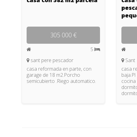
pesc
pequ
305 000 €
5
sant pere pescador
Sant 
casa reformada en parte, con
casa r
garage de 18 m2.Porcho
baja.Pl
semicubierto .Riego automatico.
cocina
dormito
dormito