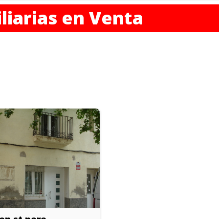
liarias en Venta
en st pere