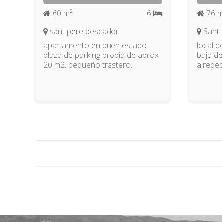
60 m²
6
76 m
sant pere pescador
Sant 
apartamento en buen estado
local d
plaza de parking propia de aprox
baja d
20 m2. pequeño trastero.
alrede