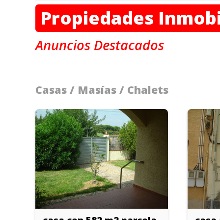
Propiedades Inmobi
Anuncios Destacados
Casas / Masías / Chalets
casa con 582 m2 parcela
casa 