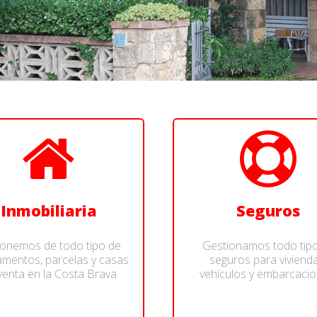
Inmobiliaria
Seguros
onemos de todo tipo de
Gestionamos todo tip
amentos, parcelas y casas
seguros para vivienda
venta en la Costa Brava
vehículos y embarcacio