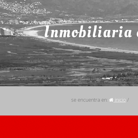
Inmobiliaria
se encuentra en:
inicio
/