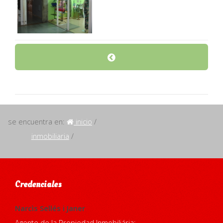
se encuentra en:
inicio
/
inmobiliaria
/
Credenciales
Narcìs Sellés i Janer
Agente de la Propiedad Inmobiliária: